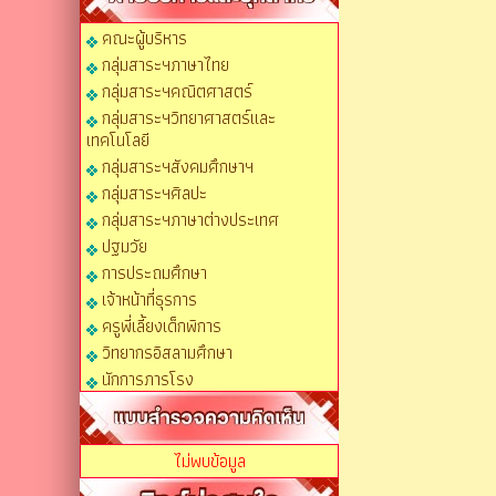
คณะผู้บริหาร
กลุ่มสาระฯภาษาไทย
กลุ่มสาระฯคณิตศาสตร์
กลุ่มสาระฯวิทยาศาสตร์และ
เทคโนโลยี
กลุ่มสาระฯสังคมศึกษาฯ
กลุ่มสาระฯศิลปะ
กลุ่มสาระฯภาษาต่างประเทศ
ปฐมวัย
การประถมศึกษา
เจ้าหน้าที่ธุรการ
ครูพี่เลี้ยงเด็กพิการ
วิทยากรอิสลามศึกษา
นักการภารโรง
ไม่พบข้อมูล