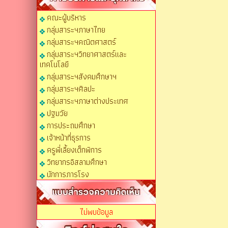
คณะผู้บริหาร
กลุ่มสาระฯภาษาไทย
กลุ่มสาระฯคณิตศาสตร์
กลุ่มสาระฯวิทยาศาสตร์และ
เทคโนโลยี
กลุ่มสาระฯสังคมศึกษาฯ
กลุ่มสาระฯศิลปะ
กลุ่มสาระฯภาษาต่างประเทศ
ปฐมวัย
การประถมศึกษา
เจ้าหน้าที่ธุรการ
ครูพี่เลี้ยงเด็กพิการ
วิทยากรอิสลามศึกษา
นักการภารโรง
ไม่พบข้อมูล